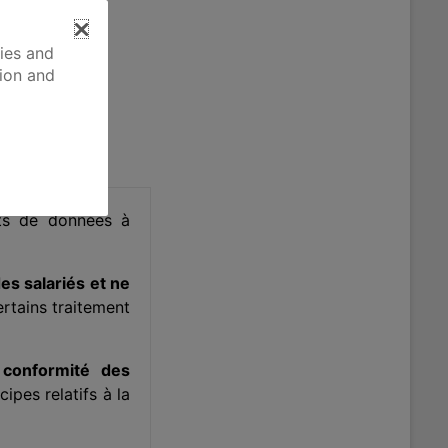
kies and
tion and
nts de données à
es salariés et ne
certains traitement
 conformité des
ipes relatifs à la