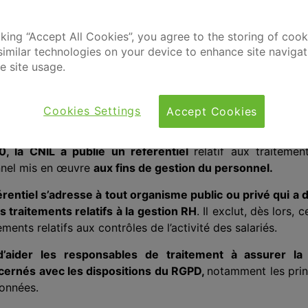
cking “Accept All Cookies”, you agree to the storing of coo
similar technologies on your device to enhance site naviga
e site usage.
Cookies Settings
Accept Cookies
20, la CNIL a publié un
référentiel
relatif aux traiteme
nnel mis en œuvre
aux fins de gestion du personnel.
entiel s’adresse à tout organisme public ou privé qui a d
 traitements relatifs à la gestion RH
. Il exclut, dès lors, 
ements relatifs aux contrôles de l’activité des salariés.
d’aider les responsables de traitement à assurer la
cernés avec les dispositions du RGPD,
notamment les princ
données.