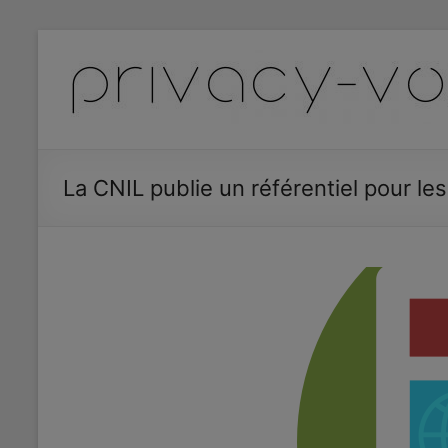
Aller
au
Privacy
contenu
Vox
Data
Protection
La CNIL publie un référentiel pour le
Blog