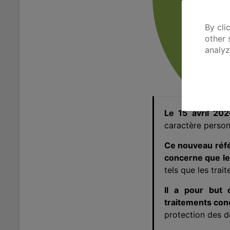
By cli
other 
analyz
Le 15 avril 20
caractère perso
Ce nouveau référ
concerne que les
tels que les trait
Il a pour but 
traitements con
protection des 