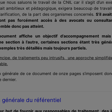
ue nous saluons le travail de la CNIL car il s’agit d’un exer
lait ambitieux et pédagogique, exigera beaucoup de travai
rification, de la part des organismes concernés.
S’il ava
ont pas forcément accès à des avocats ou consultants
emble donc pas atteint.
ocument affiche un objectif d’accompagnement mais
e section à l’autre, certaines sections étant très géné
emples très détaillés mais toujours partiels.
incipe, de traitements peu intrusifs, une approche simplifi
able.
n générale de ce document de onze pages s’imposent donc
 dernier.
n générale du référentiel
our but de fournir aux responsables de traitement des 