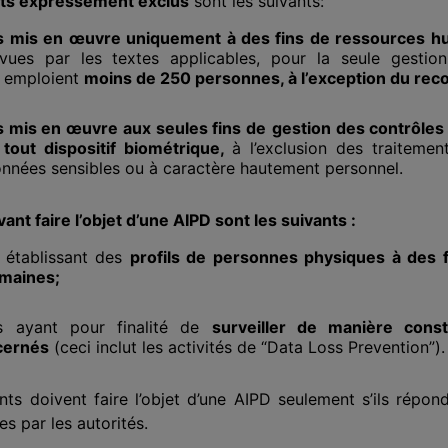
ents expressément exclus
sont les suivants:
ts mis en œuvre uniquement à des fins de ressources h
évues par les textes applicables, pour la seule gestio
i emploient
moins de 250 personnes, à l’exception du recou
s mis en œuvre aux seules fins de
gestion des contrôles
tout dispositif biométrique,
à l’exclusion des traiteme
onnées sensibles ou à caractère hautement personnel.
ant faire l’objet d’une AIPD sont les suivants :
s établissant des
profils de personnes physiques à des 
maines;
ts ayant pour finalité de
surveiller de manière consta
cernés
(ceci inclut les activités de “Data Loss Prevention”).
nts doivent faire l’objet d’une AIPD seulement s’ils répo
es par les autorités.