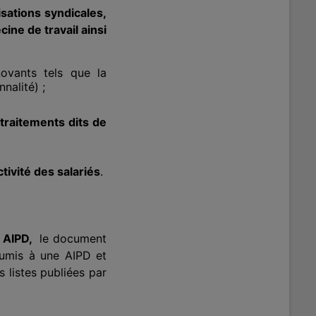
sations syndicales,
ine de travail ainsi
novants tels que la
nalité) ;
 traitements dits de
ctivité des salariés
.
e AIPD,
le document
soumis à une AIPD et
 listes publiées par