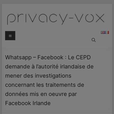
Aller
au
contenu
Privacy
Menu
Vox
Data
Whatsapp – Facebook : Le CEPD
Protection
demande à l’autorité irlandaise de
Blog
mener des investigations
concernant les traitements de
données mis en oeuvre par
Facebook Irlande