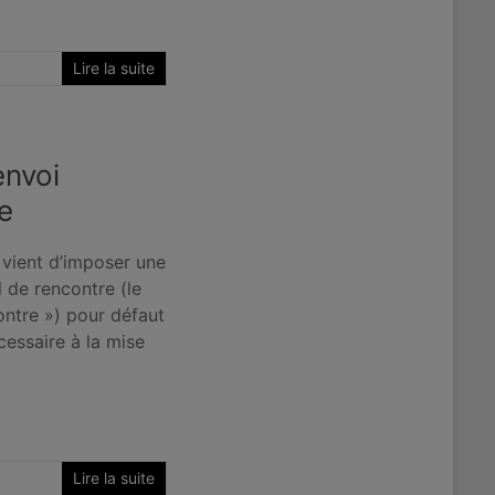
Lire la suite
envoi
e
 vient d’imposer une
 de rencontre (le
ontre ») pour défaut
cessaire à la mise
Lire la suite