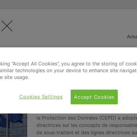
Actu
cking “Accept All Cookies”, you agree to the storing of coo
similar technologies on your device to enhance site naviga
e site usage.
session pléniaire : adoption de lign
(RT-ST, ciblages publicitaires, schre
Cookies Settings
Accept Cookies
Au cours de cette 37e session plénière, le
la Protection des Données (CEPD) a adopté
directrices sur les concepts de responsable
de sous-traitant et des lignes directrices su